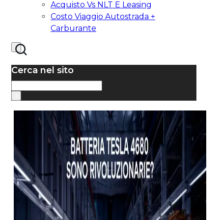
Acquisto Vs NLT E Leasing
Costo Viaggio Autostrada +
Carburante
Cerca nel sito
Cerca
×