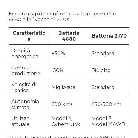
Ecco un rapido confronto tra le nuove celle
4680 e le “vecchie” 2170:
Caratteristic
Batteria
Batteria 2170
a
4680
Densità
+30%
Standard
energetica
Costo di
-50%
Più alto
produzione
Velocità di
Migliorata
Standard
ricarica
Autonomia
600 km+
450-500 km
stimata
Utilizzo
Model Y,
Model 3,
attuale
Cybertruck
Model Y AWD
Tesla sta già producendo in massa le 4680 nella