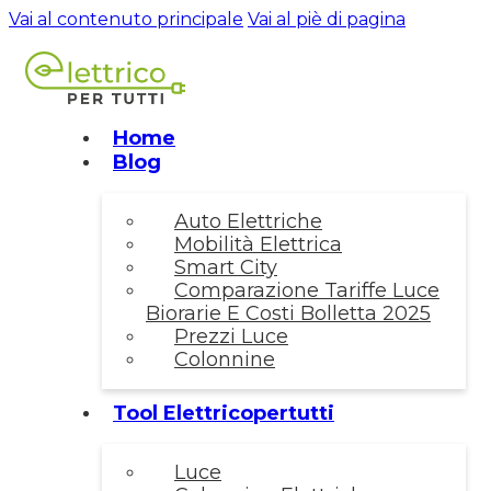
Vai al contenuto principale
Vai al piè di pagina
Home
Blog
Auto Elettriche
Mobilità Elettrica
Smart City
Comparazione Tariffe Luce
Biorarie E Costi Bolletta 2025
Prezzi Luce
Colonnine
Tool Elettricopertutti
Luce