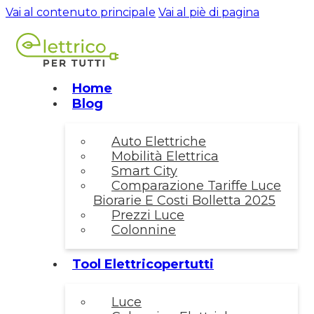
Vai al contenuto principale
Vai al piè di pagina
Home
Blog
Auto Elettriche
Mobilità Elettrica
Smart City
Comparazione Tariffe Luce
Biorarie E Costi Bolletta 2025
Prezzi Luce
Colonnine
Tool Elettricopertutti
Luce