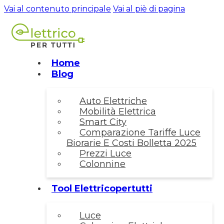
Vai al contenuto principale
Vai al piè di pagina
Home
Blog
Auto Elettriche
Mobilità Elettrica
Smart City
Comparazione Tariffe Luce
Biorarie E Costi Bolletta 2025
Prezzi Luce
Colonnine
Tool Elettricopertutti
Luce