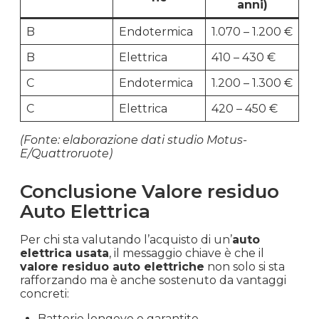
anni)
B
Endotermica
1.070 – 1.200 €
B
Elettrica
410 – 430 €
C
Endotermica
1.200 – 1.300 €
C
Elettrica
420 – 450 €
(Fonte: elaborazione dati studio Motus-
E/Quattroruote)
Conclusione Valore residuo
Auto Elettrica
Per chi sta valutando l’acquisto di un’
auto
elettrica usata
, il messaggio chiave è che il
valore residuo auto elettriche
non solo si sta
rafforzando ma è anche sostenuto da vantaggi
concreti:
Batterie longeve e garantite.