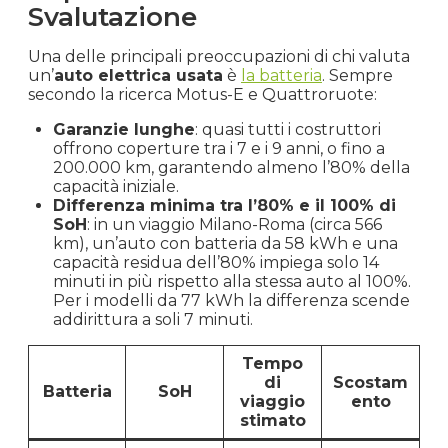
Svalutazione
Una delle principali preoccupazioni di chi valuta
un’
auto elettrica usata
è
la batteria
. Sempre
secondo la ricerca Motus-E e Quattroruote:
Garanzie lunghe
: quasi tutti i costruttori
offrono coperture tra i 7 e i 9 anni, o fino a
200.000 km, garantendo almeno l’80% della
capacità iniziale.
Differenza minima tra l’80% e il 100% di
SoH
: in un viaggio Milano-Roma (circa 566
km), un’auto con batteria da 58 kWh e una
capacità residua dell’80% impiega solo 14
minuti in più rispetto alla stessa auto al 100%.
Per i modelli da 77 kWh la differenza scende
addirittura a soli 7 minuti.
Tempo
di
Scostam
Batteria
SoH
viaggio
ento
stimato