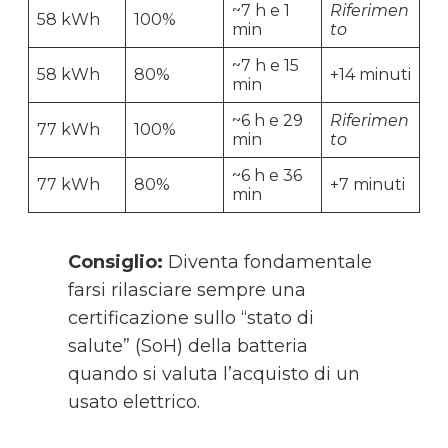
~7 h e 1
Riferimen
58 kWh
100%
min
to
~7 h e 15
58 kWh
80%
+14 minuti
min
~6 h e 29
Riferimen
77 kWh
100%
min
to
~6 h e 36
77 kWh
80%
+7 minuti
min
Consiglio:
Diventa fondamentale
farsi rilasciare sempre una
certificazione sullo “stato di
salute” (SoH) della batteria
quando si valuta l’acquisto di un
usato elettrico.