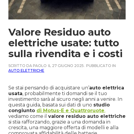
Valore Residuo auto
elettriche usate: tutto
sulla rivendita e i costi
SCRITTO DA PAOLO
IL 27 GIUGNO 2025.
PUBBLICATO IN
AUTO ELETTRICHE
Se stai pensando di acquistare un’
auto elettrica
usata
, probabilmente ti domandi se il tuo
investimento sarà al sicuro negli anni a venire. In
questa guida, basata sui dati di uno
studio
congiunto
di Motus-E e Quattroruote
,
vediamo come il
valore residuo auto elettriche
si stia rafforzando, grazie a una domanda in
crescita, una maggiore offerta di modelli e alla
comprovata affidabilità delle batterie.