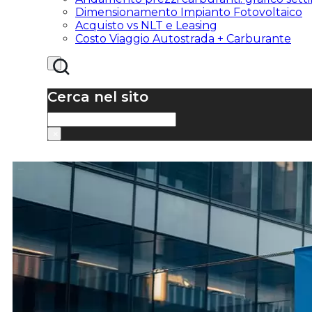
Dimensionamento Impianto Fotovoltaico
Acquisto vs NLT e Leasing
Costo Viaggio Autostrada + Carburante
Cerca nel sito
Cerca
×