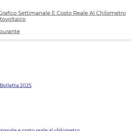
rafico Settimanale E Costo Reale Al Chilometro
ovoltaico
rburante
 Bolletta 2025
manale e costo reale al chilometro