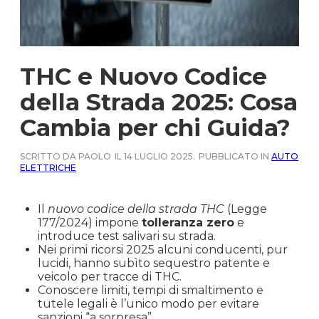
THC e Nuovo Codice
della Strada 2025: Cosa
Cambia per chi Guida?
SCRITTO DA PAOLO
IL 14 LUGLIO 2025.
PUBBLICATO IN
AUTO
ELETTRICHE
Il
nuovo codice della strada THC
(Legge
177/2024) impone
tolleranza zero
e
introduce test salivari su strada.
Nei primi ricorsi 2025 alcuni conducenti, pur
lucidi, hanno subìto sequestro patente e
veicolo per tracce di THC.
Conoscere limiti, tempi di smaltimento e
tutele legali è l’unico modo per evitare
sanzioni “a sorpresa”.