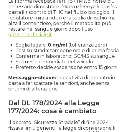
La riforma recepisce l’art. 187 rivisto: non è più
necessario dimostrare l’
alterazione psico-fisica
,
basta il riscontro di THC nel fluido biologico. Il
legislatore mira a ridurre la soglia di rischio ma
alza il contenzioso, perché il metabolita può
restare nel sangue giorni dopo l’uso.
gazzettaufficiale.it
Soglia legale:
0 ng/ml
(tolleranza zero)
Test su strada: tampone orale di prima fascia
Conferma in laboratorio: GC/MS su sangue
Sequestro immediato del veicolo
Prefetto decide sospensione entro 15 giorni
Messaggio-chiave:
la positività di laboratorio
basta a far scattare le sanzioni, anche senza
sintomi di alterazione.
Dal DL 178/2024 alla Legge
177/2024: cosa è cambiato
Il decreto “Sicurezza Stradale” di fine 2024
fissava limiti generici; la legge di conversione li