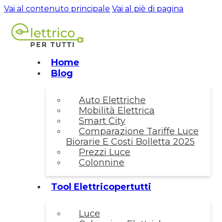
Vai al contenuto principale
Vai al piè di pagina
Home
Blog
Auto Elettriche
Mobilità Elettrica
Smart City
Comparazione Tariffe Luce
Biorarie E Costi Bolletta 2025
Prezzi Luce
Colonnine
Tool Elettricopertutti
Luce