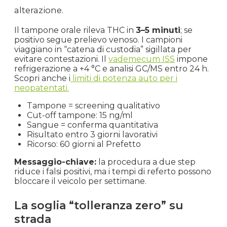
alterazione.
Il tampone orale rileva THC in
3–5 minuti
; se
positivo segue prelievo venoso. I campioni
viaggiano in “catena di custodia” sigillata per
evitare contestazioni. Il
vademecum ISS
impone
refrigerazione a +4 °C e analisi GC/MS entro 24 h.
Scopri anche i
limiti di potenza auto per i
neopatentati.
Tampone = screening qualitativo
Cut-off tampone: 15 ng/ml
Sangue = conferma quantitativa
Risultato entro 3 giorni lavorativi
Ricorso: 60 giorni al Prefetto
Messaggio-chiave:
la procedura a due step
riduce i falsi positivi, ma i tempi di referto possono
bloccare il veicolo per settimane.
La soglia “tolleranza zero” su
strada