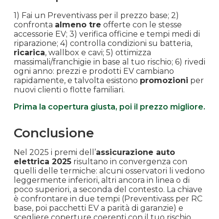
1) Fai un Preventivass per il prezzo base; 2)
confronta
almeno tre
offerte con le stesse
accessorie EV; 3) verifica officine e tempi medi di
riparazione; 4) controlla condizioni su batteria,
ricarica
, wallbox e cavi; 5) ottimizza
massimali/franchigie in base al tuo rischio; 6) rivedi
ogni anno: prezzi e prodotti EV cambiano
rapidamente, e talvolta esistono
promozioni
per
nuovi clienti o flotte familiari.
Prima la copertura giusta, poi il prezzo migliore.
Conclusione
Nel 2025 i premi dell’
assicurazione auto
elettrica 2025
risultano in convergenza con
quelli delle termiche: alcuni osservatori li vedono
leggermente inferiori, altri ancora in linea o di
poco superiori, a seconda del contesto. La chiave
è confrontare in due tempi (Preventivass per RC
base, poi pacchetti EV a parità di garanzie) e
scegliere coperture coerenti con il tuo rischio