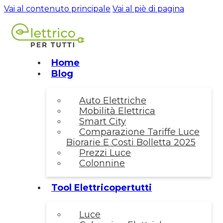
Vai al contenuto principale
Vai al piè di pagina
Home
Blog
Auto Elettriche
Mobilità Elettrica
Smart City
Comparazione Tariffe Luce
Biorarie E Costi Bolletta 2025
Prezzi Luce
Colonnine
Tool Elettricopertutti
Luce