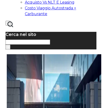
Acquisto Vs NLT E Leasing
Costo Viaggio Autostrada +
Carburante
Cerca nel sito
Cerca
×