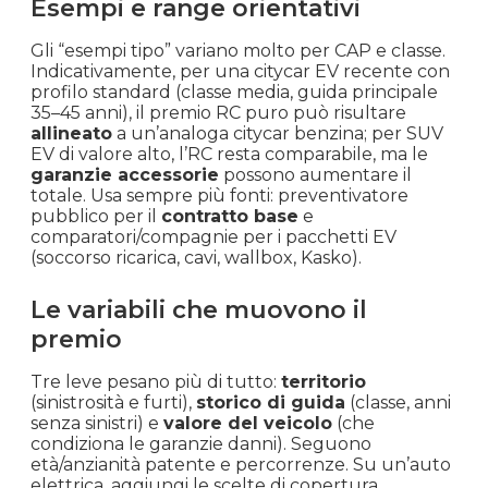
Esempi e range orientativi
Gli “esempi tipo” variano molto per CAP e classe.
Indicativamente, per una citycar EV recente con
profilo standard (classe media, guida principale
35–45 anni), il premio RC puro può risultare
allineato
a un’analoga citycar benzina; per SUV
EV di valore alto, l’RC resta comparabile, ma le
garanzie accessorie
possono aumentare il
totale. Usa sempre più fonti: preventivatore
pubblico per il
contratto base
e
comparatori/compagnie per i pacchetti EV
(soccorso ricarica, cavi, wallbox, Kasko).
Le variabili che muovono il
premio
Tre leve pesano più di tutto:
territorio
(sinistrosità e furti),
storico di guida
(classe, anni
senza sinistri) e
valore del veicolo
(che
condiziona le garanzie danni). Seguono
età/anzianità patente e percorrenze. Su un’auto
elettrica, aggiungi le scelte di copertura