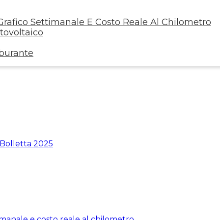
rafico Settimanale E Costo Reale Al Chilometro
ovoltaico
rburante
 Bolletta 2025
manale e costo reale al chilometro