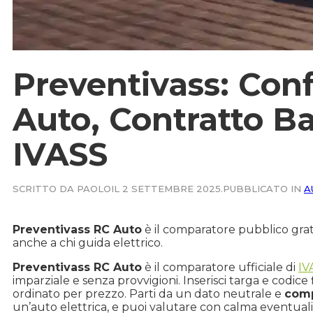
Preventivass: Con
Auto, Contratto B
IVASS
SCRITTO DA PAOLO
IL 2 SETTEMBRE 2025.
PUBBLICATO IN
A
Preventivass RC Auto
è il comparatore pubblico grat
anche a chi guida elettrico.
Preventivass RC Auto
è il comparatore ufficiale di
IV
imparziale e senza provvigioni. Inserisci targa e codice f
ordinato per prezzo. Parti da un dato neutrale e
comp
un’auto elettrica, e puoi valutare con calma eventual