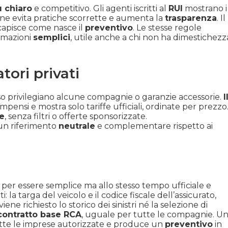
ù chiaro
e competitivo. Gli agenti iscritti al
RUI
mostrano i
ne evita pratiche scorrette e aumenta la
trasparenza
. Il
capisce come nasce il
preventivo
. Le stesse regole
rmazioni
semplici
, utile anche a chi non ha dimestichezz
tori privati
so privilegiano alcune compagnie o garanzie accessorie.
I
mpensi e mostra solo tariffe ufficiali, ordinate per prezzo
e
, senza filtri o offerte sponsorizzate.
 un riferimento
neutrale
e complementare rispetto ai
per essere semplice ma allo stesso tempo ufficiale e
la targa del veicolo e il codice fiscale dell’assicurato,
ne richiesto lo storico dei sinistri né la selezione di
contratto base RCA
, uguale per tutte le compagnie. U
e tutte le imprese autorizzate e produce un
preventivo
in