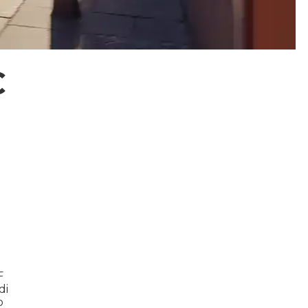
C
F
di
o