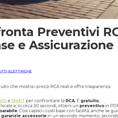
fronta Preventivi R
ase e Assicurazione
UTO ELETTRICHE
uito che mostra i prezzi RCA reali e offre trasparenza
ASS
e
MIMIT
per confrontare la
RCA
. È
gratuito
,
iscale e, in circa 30 secondi, ottieni un
preventivo
in PD
arabile
. Così capisci i costi base con facilità, anche se gui
i
garanzie accessorie
in un secondo momento, second