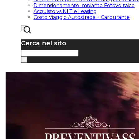
Dimensionamento Impianto Fotovoltaico
Acquisto vs NLT e Leasing
Costo Viaggio Autostrada + Carburante
Cerca nel sito
Cerca
×