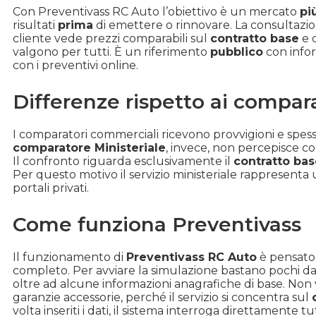
Con Preventivass RC Auto l’obiettivo è un mercato
pi
risultati
prima
di emettere o rinnovare. La consultazio
cliente vede prezzi comparabili sul
contratto base
e 
valgono per tutti. È un riferimento
pubblico
con info
con i preventivi online.
Differenze rispetto ai compara
I comparatori commerciali ricevono provvigioni e spes
comparatore Ministeriale
, invece, non percepisce co
Il confronto riguarda esclusivamente il
contratto bas
Per questo motivo il servizio ministeriale rappresenta
portali privati.
Come funziona Preventivass
Il funzionamento di
Preventivass RC Auto
è pensato 
completo. Per avviare la simulazione bastano pochi dati: 
oltre ad alcune informazioni anagrafiche di base. Non vie
garanzie accessorie, perché il servizio si concentra sul
volta inseriti i dati, il sistema interroga direttament