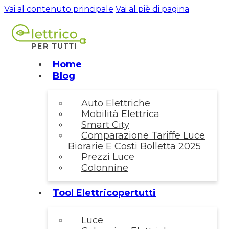
Vai al contenuto principale
Vai al piè di pagina
Home
Blog
Auto Elettriche
Mobilità Elettrica
Smart City
Comparazione Tariffe Luce
Biorarie E Costi Bolletta 2025
Prezzi Luce
Colonnine
Tool Elettricopertutti
Luce