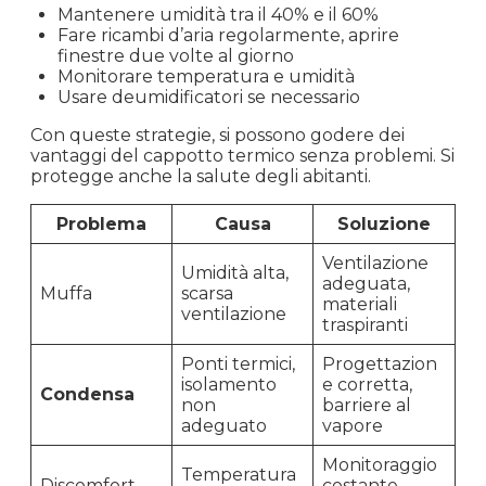
Mantenere umidità tra il 40% e il 60%
Fare ricambi d’aria regolarmente, aprire
finestre due volte al giorno
Monitorare temperatura e umidità
Usare deumidificatori se necessario
Con queste strategie, si possono godere dei
vantaggi del cappotto termico senza problemi. Si
protegge anche la salute degli abitanti.
Problema
Causa
Soluzione
Ventilazione
Umidità alta,
adeguata,
Muffa
scarsa
materiali
ventilazione
traspiranti
Ponti termici,
Progettazion
isolamento
e corretta,
Condensa
non
barriere al
adeguato
vapore
Monitoraggio
Temperatura
Discomfort
costante,