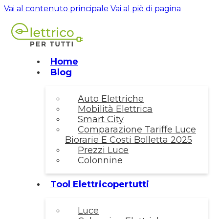
Vai al contenuto principale
Vai al piè di pagina
Home
Blog
Auto Elettriche
Mobilità Elettrica
Smart City
Comparazione Tariffe Luce
Biorarie E Costi Bolletta 2025
Prezzi Luce
Colonnine
Tool Elettricopertutti
Luce