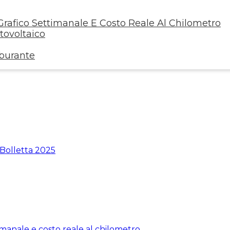
rafico Settimanale E Costo Reale Al Chilometro
ovoltaico
rburante
 Bolletta 2025
manale e costo reale al chilometro