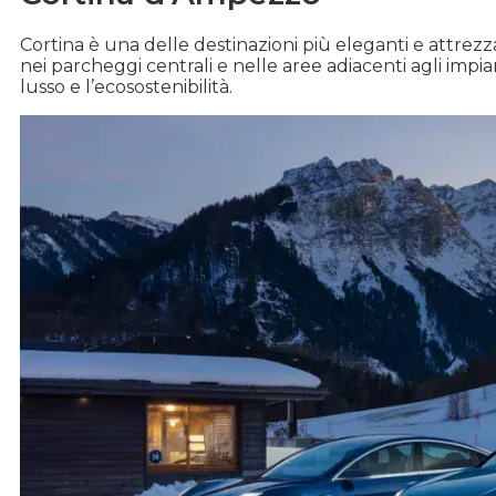
Cortina è una delle destinazioni più eleganti e attrezza
nei parcheggi centrali e nelle aree adiacenti agli impia
lusso e l’ecosostenibilità.