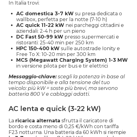
In Italia trovi:
AC domestica 3-7 kW
su presa dedicata o
wallbox, perfetta per la notte (7-10 h)
AC quick 11-22 kW
nei parcheggi cittadini e
aziendali: 2-4 h per un pieno
DC Fast 50-99 kW
presso supermercati e
ristoranti: 25-40 min per 250 km
HPC 150-400 kW
sulle autostrade Ionity e
Free To X: 10-20 min per 300 km
MCS (Megawatt Charging System) 1-3 MW
in versione pilota per bus e tir elettrici
Messaggio-chiave:
scegli la potenza in base al
tempo disponibile e alla tensione del tuo
veicolo: più kW = soste più brevi, ma servono
batteria 800 V e cablaggi adatti.
AC lenta e quick (3-22 kW)
La
ricarica alternata
sfrutta il caricatore di
bordo e costa meno di 0,25 €/kWh con tariffa
F23 notturna. Una batteria da 60 kWh si riempie