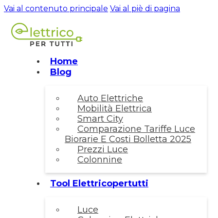
Vai al contenuto principale
Vai al piè di pagina
Home
Blog
Auto Elettriche
Mobilità Elettrica
Smart City
Comparazione Tariffe Luce
Biorarie E Costi Bolletta 2025
Prezzi Luce
Colonnine
Tool Elettricopertutti
Luce