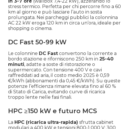
in 3-7 ore
(wallbox 7,4-22 kW), azzerando lo
stress termico. Perfetta per chi percorre fino a 60
km al giorno e può lasciare l’auto in sosta
prolungata. Nei parcheggi pubblici la colonnina
AC 22 kW eroga 120 km in circa un’ora, ideale per
shopping o cinema.
DC Fast 50-99 kW
Le colonnine
DC Fast
convertono la corrente a
bordo stazione e riforniscono 250 km in
25-40
minuti
, adatte a soste di ristorazione o
supermercato. Con tensione 400 V e cavi
raffreddati ad aria, il costo medio 2025 è 0,59
€/kWh (abbonamenti da 0,45 €/kWh). Su queste
potenze l’efficienza rimane elevata fino al 60 %
di Stato di Carica, evitando curve di ricarica
troppo lente nelle fasi finali.
HPC ≥150 kW e futuro MCS
La
HPC (ricarica ultra-rapida)
sfrutta cabinet
modulari a 400 kW e tensioni 800-1 000 V: 300