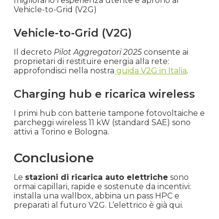
migliorano l’esperienza utente e aprono al
Vehicle-to-Grid (V2G)
Vehicle-to-Grid (V2G)
Il decreto
Pilot Aggregatori 2025
consente ai
proprietari di restituire energia alla rete:
approfondisci nella nostra
guida V2G in Italia
.
Charging hub e ricarica wireless
I primi hub con batterie tampone fotovoltaiche e
parcheggi wireless 11 kW (standard SAE) sono
attivi a Torino e Bologna.
Conclusione
Le
stazioni di ricarica auto elettriche
sono
ormai capillari, rapide e sostenute da incentivi:
installa una wallbox, abbina un pass HPC e
preparati al futuro V2G. L’elettrico è già qui.