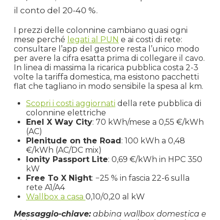
il conto del 20-40 %.
I prezzi delle colonnine cambiano quasi ogni
mese perché
legati al PUN
e ai costi di rete:
consultare l’app del gestore resta l’unico modo
per avere la cifra esatta prima di collegare il cavo.
In linea di massima la ricarica pubblica costa 2-3
volte la tariffa domestica, ma esistono pacchetti
flat che tagliano in modo sensibile la spesa al km.
Scopri i costi aggiornati
della rete pubblica di
colonnine elettriche
Enel X Way City
: 70 kWh/mese a 0,55 €/kWh
(AC)
Plenitude on the Road
: 100 kWh a 0,48
€/kWh (AC/DC mix)
Ionity Passport Lite
: 0,69 €/kWh in HPC 350
kW
Free To X Night
: −25 % in fascia 22-6 sulla
rete A1/A4
Wallbox a casa
0,10/0,20 al kW
Messaggio-chiave:
abbina wallbox domestica e