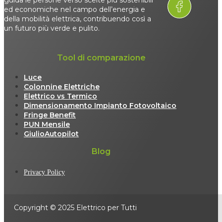
guida le persone verso scelte più sostenibili
ed economiche nel campo dell’energia e
della mobilità elettrica, contribuendo così a
un futuro più verde e pulito.
Tool di comparazione
Luce
Colonnine Elettriche
Elettrico vs Termico
Dimensionamento Impianto Fotovoltaico
Fringe Benefit
PUN Mensile
GiulioAutopilot
Blog
Privacy Policy
Copyright © 2025 Elettrico per Tutti