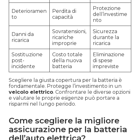
Protezione
Deterioramen
Perdita di
dell’investime
to
capacità
nto
Sovratensioni,
Sicurezza
Danni da
ricariche
durante la
ricarica
improprie
ricarica
Sostituzione
Costo totale
Eliminazione
post-
della nuova
di spese
incidente
batteria
impreviste
Scegliere la giusta copertura per la batteria è
fondamentale. Protegge l’investimento in un
veicolo elettrico
. Confrontare le diverse opzioni
e valutare le proprie esigenze può portare a
risparmi nel lungo periodo.
Come scegliere la migliore
assicurazione per la batteria
dell’auto elettrica?