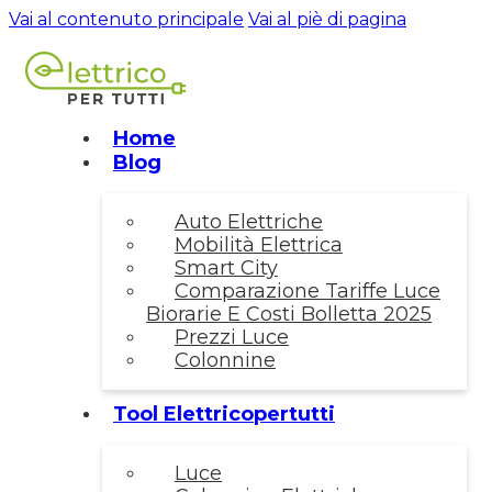
Vai al contenuto principale
Vai al piè di pagina
Home
Blog
Auto Elettriche
Mobilità Elettrica
Smart City
Comparazione Tariffe Luce
Biorarie E Costi Bolletta 2025
Prezzi Luce
Colonnine
Tool Elettricopertutti
Luce