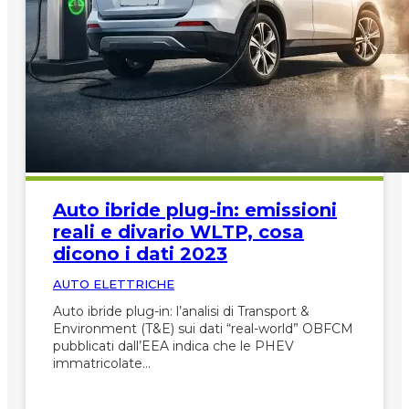
Auto ibride plug-in: emissioni
reali e divario WLTP, cosa
dicono i dati 2023
AUTO ELETTRICHE
Auto ibride plug-in: l’analisi di Transport &
Environment (T&E) sui dati “real-world” OBFCM
pubblicati dall’EEA indica che le PHEV
immatricolate…