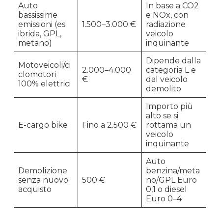
Auto
In base a CO2
bassissime
e NOx, con
emissioni (es.
1.500–3.000 €
radiazione
ibrida, GPL,
veicolo
metano)
inquinante
Dipende dalla
Motoveicoli/ci
2.000–4.000
categoria L e
clomotori
€
dal veicolo
100% elettrici
demolito
Importo più
alto se si
E-cargo bike
Fino a 2.500 €
rottama un
veicolo
inquinante
Auto
Demolizione
benzina/meta
senza nuovo
500 €
no/GPL Euro
acquisto
0,1 o diesel
Euro 0–4