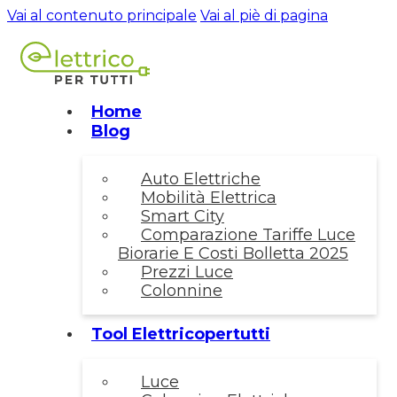
Vai al contenuto principale
Vai al piè di pagina
Home
Blog
Auto Elettriche
Mobilità Elettrica
Smart City
Comparazione Tariffe Luce
Biorarie E Costi Bolletta 2025
Prezzi Luce
Colonnine
Tool Elettricopertutti
Luce