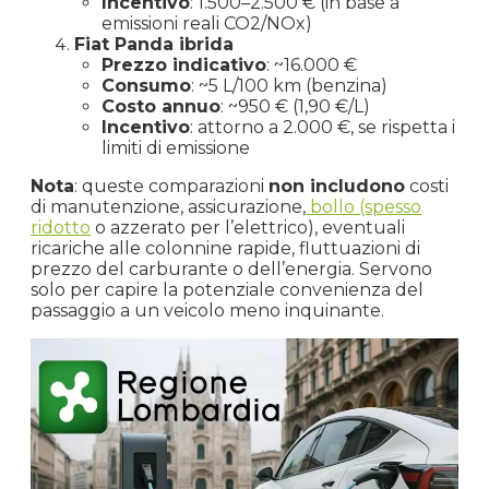
Incentivo
: 1.500–2.500 € (in base a
emissioni reali CO2/NOx)
Fiat Panda ibrida
Prezzo indicativo
: ~16.000 €
Consumo
: ~5 L/100 km (benzina)
Costo annuo
: ~950 € (1,90 €/L)
Incentivo
: attorno a 2.000 €, se rispetta i
limiti di emissione
Nota
: queste comparazioni
non includono
costi
di manutenzione, assicurazione,
bollo (spesso
ridotto
o azzerato per l’elettrico), eventuali
ricariche alle colonnine rapide, fluttuazioni di
prezzo del carburante o dell’energia. Servono
solo per capire la potenziale convenienza del
passaggio a un veicolo meno inquinante.