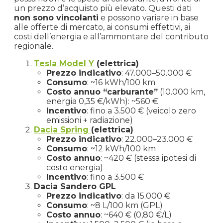
un prezzo d’acquisto più elevato. Questi dati
non sono vincolanti
e possono variare in base
alle offerte di mercato, ai consumi effettivi, ai
costi dell’energia e all’ammontare del contributo
regionale.
Tesla Model Y
(elettrica)
Prezzo indicativo
: 47.000–50.000 €
Consumo
: ~16 kWh/100 km
Costo annuo “carburante”
(10.000 km,
energia 0,35 €/kWh): ~560 €
Incentivo
: fino a 3.500 € (veicolo zero
emissioni + radiazione)
Dacia Spring
(elettrica)
Prezzo indicativo
: 22.000–23.000 €
Consumo
: ~12 kWh/100 km
Costo annuo
: ~420 € (stessa ipotesi di
costo energia)
Incentivo
: fino a 3.500 €
Dacia Sandero GPL
Prezzo indicativo
: da 15.000 €
Consumo
: ~8 L/100 km (GPL)
Costo annuo
: ~640 € (0,80 €/L)